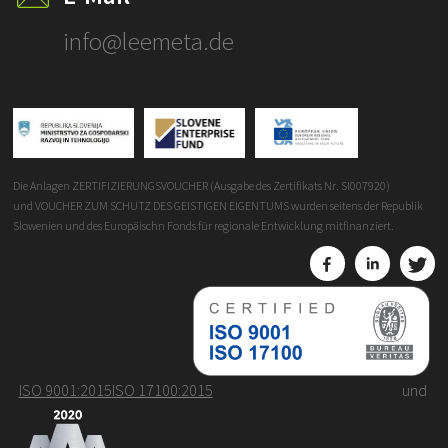
info@leemeta.de
Die Anlagen ZERTIFIZIERUNGSVOUCHER (Ausgabe des Zertifikats Nr. SI007920)
und VOUCHER ZUM SCHUTZ DES GEISTIGEN EIGENTUMS wurden seitens der Republik
Slowenien und des Europäischn Fonds für regionale Entwicklung mitfinanziert.
ISO 9001:2015
ISO 17100:2015
und