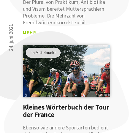
an
Der Plural von Praktikum, Antibiotika
unsere
und Visum bereitet Muttersprachlern
sprachlichen
Probleme. Die Mehrzahl von
Tipps
Fremdwörtern korrekt zu bil...
verbessern
24. juni 2021
MEHR
können.
Glauben
Sie uns
Im Mittelpunkt
nicht?
Testen
Sie uns.
Kleines Wörterbuch der Tour
der France
ANM
Ebenso wie andere Sportarten bedient
ELDU