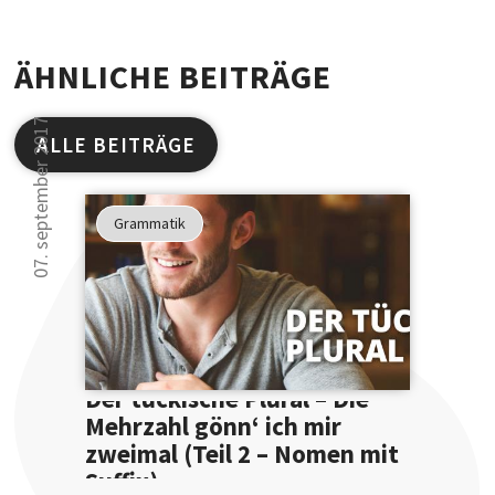
ÄHNLICHE BEITRÄGE
07. september 2017
ALLE BEITRÄGE
Studien
haben
Grammatik
gezeigt
30 000 Leser kön
...
sich nicht irren.
... dass
Sie Ihre
Ausdruckswe
Der tückische Plural – Die
bereits
Mehrzahl gönn‘ ich mir
mit
einer
zweimal (Teil 2 – Nomen mit
Anmeldung
Suffix)