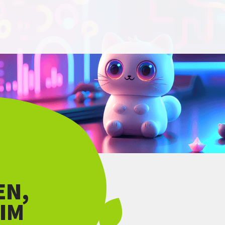
EN,
EIM