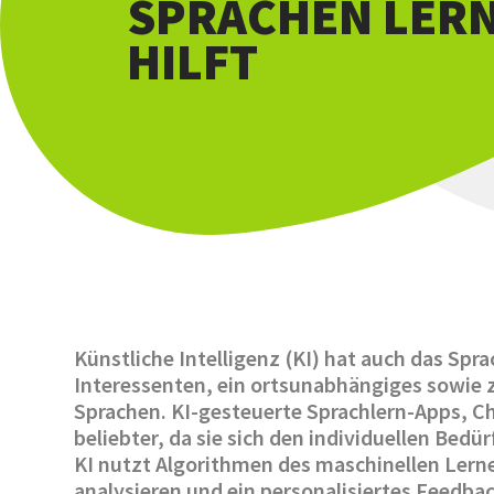
SPRACHEN LER
HILFT
Künstliche Intelligenz (KI) hat auch das Spr
Interessenten, ein ortsunabhängiges sowie z
Sprachen. KI-gesteuerte Sprach
lern-Apps, C
beliebter, da sie sich den individuellen Bed
KI nutzt Algorithmen des maschinellen Lerne
analysieren und ein personalisiertes Feedb