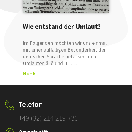
Glauben
Sie uns
nicht?
Testen
Wie entstand der Umlaut?
Sie uns.
Im Folgenden möchten wir uns einmal
mit einer auffälligen Besonderheit der
deutschen Sprache befassen: den
Umlauten ä, ö und ü. Di...
MEHR
ANM
ELDU
NGSB
ESTÄ
Telefon
TIGU
Was sind
NG
+49 (32) 214 219 736
Leemetas
SCHLÜSSEL