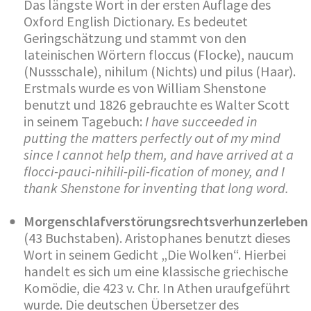
Das längste Wort in der ersten Auflage des
Oxford English Dictionary. Es bedeutet
Geringschätzung und stammt von den
lateinischen Wörtern floccus (Flocke), naucum
(Nussschale), nihilum (Nichts) und pilus (Haar).
Erstmals wurde es von William Shenstone
benutzt und 1826 gebrauchte es Walter Scott
in seinem Tagebuch:
I have succeeded in
putting the matters perfectly out of my mind
since I cannot help them, and have arrived at a
flocci-pauci-nihili-pili-fication of money, and I
thank Shenstone for inventing that long word.
Morgenschlafverstörungsrechtsverhunzerleben
(43 Buchstaben). Aristophanes benutzt dieses
Wort in seinem Gedicht „Die Wolken“. Hierbei
handelt es sich um eine klassische griechische
Komödie, die 423 v. Chr. In Athen uraufgeführt
wurde. Die deutschen Übersetzer des