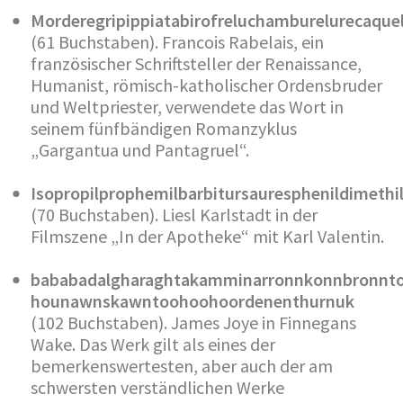
Morderegripippiatabirofreluchamburelurecaque
(61 Buchstaben). Francois Rabelais, ein
französischer Schriftsteller der Renaissance,
Humanist, römisch-katholischer Ordensbruder
und Weltpriester, verwendete das Wort in
seinem fünfbändigen Romanzyklus
„Gargantua und Pantagruel“.
Isopropilprophemilbarbitursauresphenildimethi
(70 Buchstaben). Liesl Karlstadt in der
Filmszene „In der Apotheke“ mit Karl Valentin.
bababadalgharaghtakamminarronnkonnbronnto
hounawnskawntoohoohoordenenthurnuk
(102 Buchstaben). James Joye in Finnegans
Wake. Das Werk gilt als eines der
bemerkenswertesten, aber auch der am
schwersten verständlichen Werke