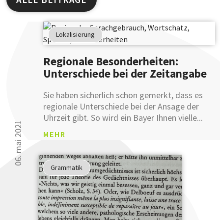
Studien
haben
Lokalisierung
gezeigt
30 000 Leser kön
...
Regionale Besonderheiten:
sich nicht irren.
Unterschiede bei der Zeitangabe
... dass
Sie Ihre
Sie haben sicherlich schon gemerkt, dass es
Ausdruckswe
regionale Unterschiede bei der Ansage der
bereits
Uhrzeit gibt. So wird ein Bayer Ihnen vielle...
mit
06. mai 2021
einer
MEHR
Anmeldung
an
unsere
Grammatik
sprachlichen
Tipps
verbessern
können.