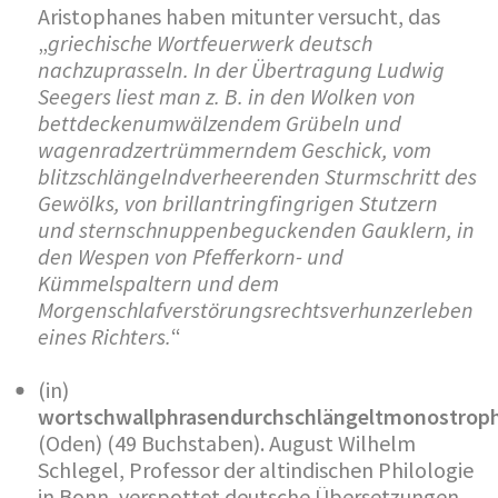
Aristophanes haben mitunter versucht, das
„
griechische Wortfeuerwerk deutsch
nachzuprasseln. In der Übertragung Ludwig
Seegers liest man z. B. in den Wolken von
bettdeckenumwälzendem Grübeln und
wagenradzertrümmerndem Geschick, vom
blitzschlängelndverheerenden Sturmschritt des
Gewölks, von brillantringfingrigen Stutzern
und sternschnuppenbeguckenden Gauklern, in
den Wespen von Pfefferkorn- und
Kümmelspaltern und dem
Morgenschlafverstörungsrechtsverhunzerleben
eines Richters.
“
(in)
wortschwallphrasendurchschlängeltmonostrop
(Oden) (49 Buchstaben). August Wilhelm
Schlegel, Professor der altindischen Philologie
in Bonn, verspottet deutsche Übersetzungen