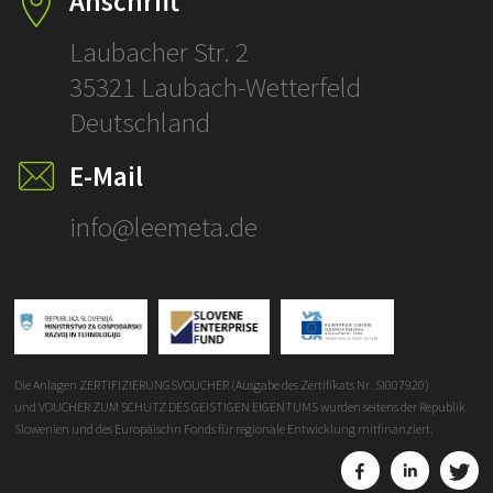
Anschrift
ÜBERSETZ
Laubacher Str. 2
Klicken und
35321 Laubach-Wetterfeld
prüfen!
Deutschland
SCHLÜSSELFERT
E-Mail
ÜBERSETZUNGE
info@leemeta.de
Die Anlagen ZERTIFIZIERUNGSVOUCHER (Ausgabe des Zertifikats Nr. SI007920)
und VOUCHER ZUM SCHUTZ DES GEISTIGEN EIGENTUMS wurden seitens der Republik
Slowenien und des Europäischn Fonds für regionale Entwicklung mitfinanziert.