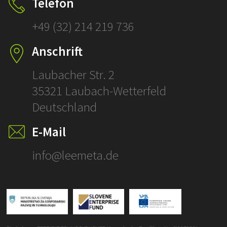
Telefon
prüfen!
+49 (32) 214 219 736
SCHLÜSSELFERT
Anschrift
ÜBERSETZUNGE
Laubacher Str. 2
35321 Laubach-Wetterfeld
Deutschland
E-Mail
info@leemeta.de