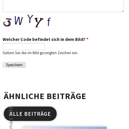
Welcher Code befindet sich in dem Bild?
*
Geben Sie die im Bild gezeigten Zeichen ein.
ÄHNLICHE BEITRÄGE
22. märz 2018
ALLE BEITRÄGE
Studien