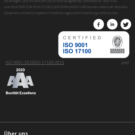
Die Anlagen ZERTIFIZIERUNGSVOUCHER (Ausgabe des Zertifikats Nr. SI007920)
und VOUCHER ZUM SCHUTZ DES GEISTIGEN EIGENTUMS wurden seitens der Republik
Slowenien und des Europäischn Fonds für regionale Entwicklung mitfinanziert.
ISO 9001:2015
ISO 17100:2015
und
Über uns