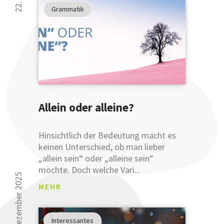
haben
Grammatik
gezeigt
30 000 Leser kön
...
sich nicht irren.
... dass
Sie Ihre
Ausdruckswe
bereits
mit
Allein oder alleine?
einer
Anmeldung
an
Hinsichtlich der Bedeutung macht es
unsere
keinen Unterschied, ob man lieber
sprachlichen
„allein sein“ oder „alleine sein“
Tipps
möchte. Doch welche Vari...
verbessern
18. dezember 2025
MEHR
können.
Glauben
Sie uns
Interessantes