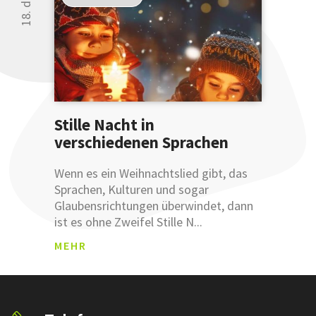
nicht?
Testen
Sie uns.
Stille Nacht in
verschiedenen Sprachen
ANM
Wenn es ein Weihnachtslied gibt, das
ELDU
Sprachen, Kulturen und sogar
NGSB
Glaubensrichtungen überwindet, dann
ESTÄ
ist es ohne Zweifel Stille N...
TIGU
Was sind
NG
MEHR
Leemetas
SCHLÜSSEL
ÜBERSETZ
Klicken und