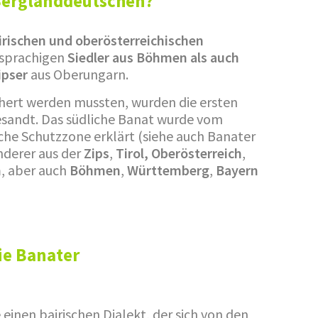
Berglanddeutschen?
irischen und oberösterreichischen
hsprachigen
Siedler aus Böhmen als auch
ipser
aus Oberungarn.
hert werden mussten, wurden die ersten
esandt. Das südliche Banat wurde vom
sche Schutzzone erklärt (siehe auch Banater
nderer aus der
Zips
,
Tirol, Oberösterreich
,
n
, aber auch
Böhmen
,
Württemberg
,
Bayern
ie Banater
 einen bairischen Dialekt, der sich von den