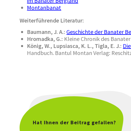
im Banater Bergland
Montanbanat
Weiterführende Literatur:
Baumann, J. A.:
Geschichte der Banater B
Hromadka, G.:
Kleine Chronik des Banate
König, W., Lupsiasca, K. L., Tigla, E. J.:
Di
Handbuch. Bantul Montan Verlag: Reschit
Hat Ihnen der Beitrag gefallen?