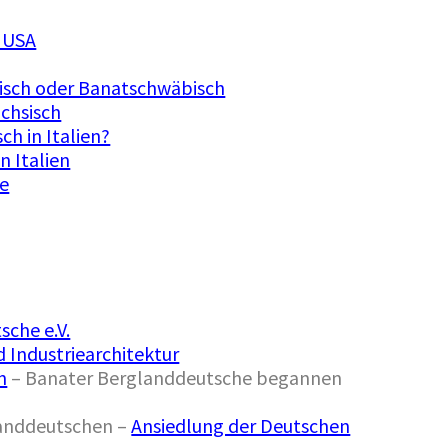
n USA
isch oder Banatschwäbisch
ächsisch
ch in Italien?
n Italien
he
che e.V.
 Industriearchitektur
n
– Banater Berglanddeutsche begannen
landdeutschen –
Ansiedlung der Deutschen