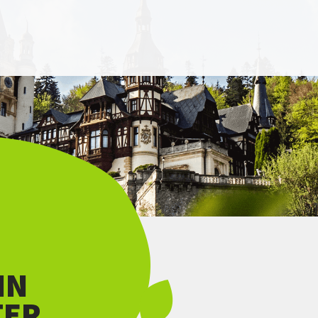
IN
TER