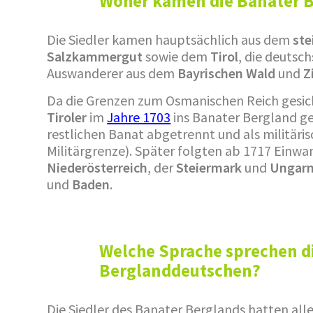
Woher kamen die Banater 
Die Siedler kamen hauptsächlich aus dem
ste
Salzkammergut
sowie dem
Tirol
, die deutsc
Auswanderer aus dem
Bayrischen Wald
und
Z
Da die Grenzen zum Osmanischen Reich gesic
Tiroler
im
Jahre 1703
ins Banater Bergland g
restlichen Banat abgetrennt und als militäri
Militärgrenze). Später folgten ab 1717 Einwa
Niederösterreich
, der
Steiermark
und
Ungar
und
Baden
.
Welche Sprache sprechen d
Berglanddeutschen?
Die Siedler des Banater Berglands hatten alle