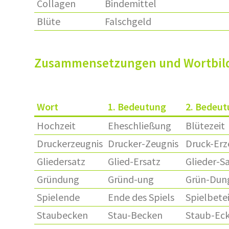
Collagen
Bindemittel
Blüte
Falschgeld
Zusammensetzungen und Wortbil
Wort
1. Bedeutung
2. Bedeu
Hochzeit
Eheschließung
Blütezeit
Druckerzeugnis
Drucker-Zeugnis
Druck-Erz
Gliedersatz
Glied-Ersatz
Glieder-S
Gründung
Gründ-ung
Grün-Dun
Spielende
Ende des Spiels
Spielbetei
Staubecken
Stau-Becken
Staub-Ec