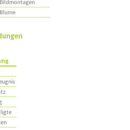
Bildmontagen
Blume
dungen
tung
eugnis
atz
g
ligte
ken