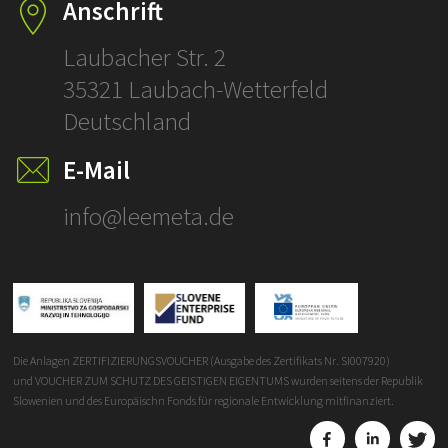
Anschrift
Laubacher Str. 2
35321 Laubach-Wetterfeld
Deutschland
E-Mail
info@leemeta.de
Die Anlagen ZERTIFIZIERUNGSVOUCHER (Ausgabe des Zertifikats Nr. SI007920)
und VOUCHER ZUM SCHUTZ DES GEISTIGEN EIGENTUMS wurden seitens der Republik
Slowenien und des Europäischn Fonds für regionale Entwicklung mitfinanziert.