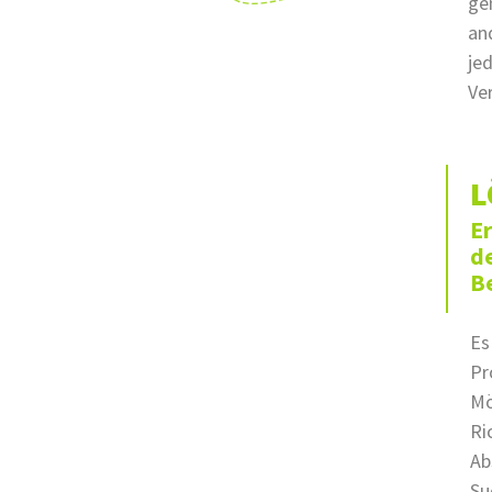
ge
an
je
Ve
L
E
de
B
Es
Pr
Mö
Ri
Ab
Su