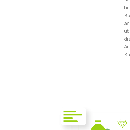
ho
Ko
an
üb
di
An
Kä