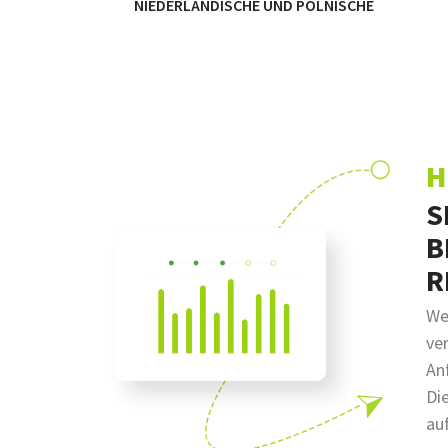
NIEDERLÄNDISCHE UND POLNISCHE
H
S
B
R
We
ve
An
Di
au