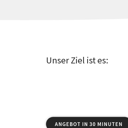
Unser Ziel ist es:
dass Sie mit der uns anvertrauten
Produktvorstellung keine zusätzli
diesen Zweck stellten wir eine spe
von Übersetzern, Korrekturlesern,
technischem Personal zusammen.
ANGEBOT IN 30 MINUTEN