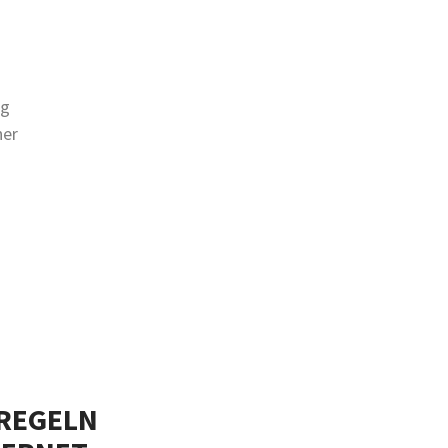
ng
ner
REGELN