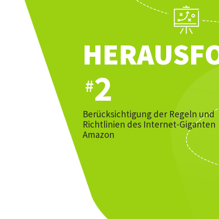
HERAUSF
2
#
Berücksichtigung der Regeln und
Richtlinien des Internet-Giganten
Amazon