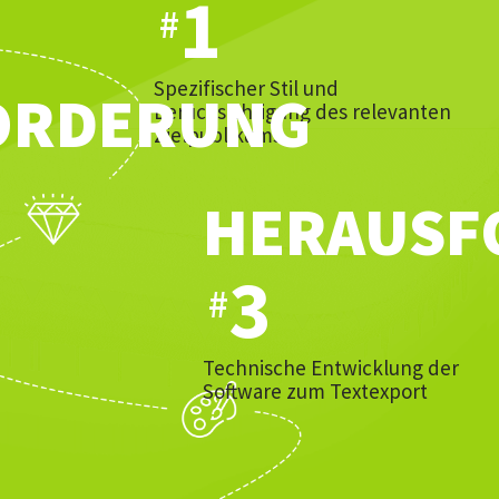
1
#
Spezifischer Stil und
ORDERUNG
Berücksichtigung des relevanten
Zielpublikums
HERAUSF
3
#
Technische Entwicklung der
Software zum Textexport