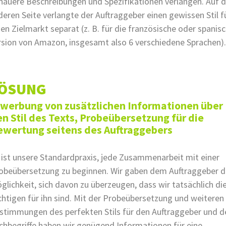
nauere Beschreibungen und Spezifikationen verlangen. Auf d
deren Seite verlangte der Auftraggeber einen gewissen Stil f
den Zielmarkt separat (z. B. für die französische oder spanis
rsion von Amazon, insgesamt also 6 verschiedene Sprachen).
ÖSUNG
rwerbung von zusätzlichen Informationen über
n Stil des Texts, Probeübersetzung für die
ewertung seitens des Auftraggebers
 ist unsere Standardpraxis, jede Zusammenarbeit mit einer
obeübersetzung zu beginnen. Wir gaben dem Auftraggeber d
glichkeit, sich davon zu überzeugen, dass wir tatsächlich di
chtigen für ihn sind. Mit der Probeübersetzung und weiteren
stimmungen des perfekten Stils für den Auftraggeber und d
chbegriffe haben wir genügend Informationen für eine