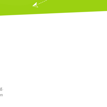
g.
en