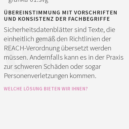
beantragen, denn wir können die neun
Sie uns vorherige bereits vorhandene
oder geringfügig veränderten Textfile
ÜBEREINSTIMMUNG MIT VORSCHRIFTEN
Übersetzungen zukommen lassen,
UND KONSISTENZ DER FACHBEGRIFFE
mithilfe unserer Spezialsoftware
07
können wir auch anhand von diesen ein
Sicherheitsdatenblätter sind Texte, die
ausschneiden und nur diese Übersetzen.
Translation Memory erstellen.
einheitlich gemäß den Richtlinien der
Bei nur geringfügig veränderten Texten
REACH-Verordnung übersetzt werden
kann das enorme Ersparnisse für Sie
müssen. Andernfalls kann es in der Praxis
bedeuten und auch Ihre Übersetzung wird
zur schweren Schäden oder sogar
viel schneller angefertigt.
Personenverletzungen kommen.
Des weiteren wird dadurch auch die
WELCHE LÖSUNG BIETEN WIR IHNEN?
Konsistenz aller übersetzten Texte
Unsere Chemie-Übersetzer verwenden
gewährleistet.
die vorgeschriebene
Standardterminologie und
Ausdrückweisen, die in der EU-