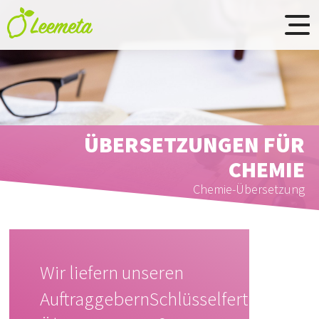
Skip to main content
ÜBERSETZUNGEN FÜR
CHEMIE
Chemie-Übersetzung
Wir liefern unseren
Auftraggebern
Schlüsselfertige