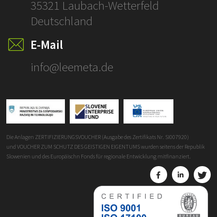
35321 Laubach-Wetterfeld
Deutschland
E-Mail
info@leemeta.de
Die Anlagen ZERTIFIZIERUNGSVOUCHER (Ausgabe des Zertifikats Nr. SI007920)
und VOUCHER ZUM SCHUTZ DES GEISTIGEN EIGENTUMS wurden seitens der Republik
Slowenien und des Europäischn Fonds für regionale Entwicklung mitfinanziert.