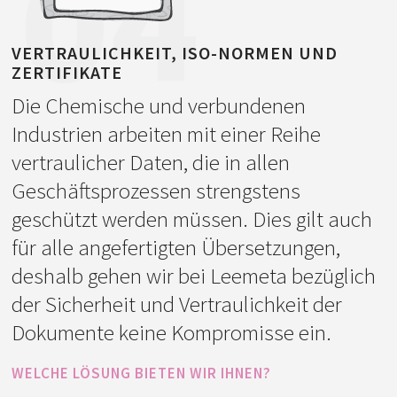
04
befolgen. Dieses Glossar schicken wir
Ihnen nach Wunsch zur Bestätigung und
VERTRAULICHKEIT, ISO-NORMEN UND
garantieren so, dass die Übersetzung
ZERTIFIKATE
wirklich alle Ihre individuelle
Die Chemische und verbundenen
Anforderungen erfüllt.
Industrien arbeiten mit einer Reihe
vertraulicher Daten, die in allen
Dieses Glossar aktualisieren wir dann
Geschäftsprozessen strengstens
mit allen weiteren Übersetzungen, die Sie
geschützt werden müssen. Dies gilt auch
bei uns bestellen. Somit garantieren wir
für alle angefertigten Übersetzungen,
die Konsistenz aller Ihrer Chemie-
deshalb gehen wir bei Leemeta bezüglich
Übersetzungen, die Sie uns anvertrauen.
der Sicherheit und Vertraulichkeit der
Dokumente keine Kompromisse ein.
WELCHE LÖSUNG BIETEN WIR IHNEN?