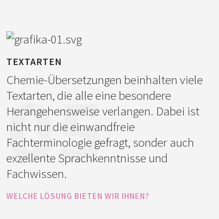
Vor dem Erhalt der Dokumente
schließen wir mit Ihnen eine
Geheimhaltungsvereinbarung ab, und die
wird dann von allen Projektbeteiligten
befolgt. Unser gesamter Prozess läuft in
TEXTARTEN
einer gesicherten Serverumgebung ab und
Chemie-Übersetzungen beinhalten viele
05
die Server befinden sich an geschützten
Textarten, die alle eine besondere
Standorten in Slowenien. Die Sicherheit
Herangehensweise verlangen. Dabei ist
und Qualität unserer Prozesse und
nicht nur die einwandfreie
erbrachten Dienstleistungen bestätigen
Fachterminologie gefragt, sonder auch
auch unsere Zertifikate für
exzellente Sprachkenntnisse und
Übersetzungsdienstleistungen ISO
Fachwissen.
9001:2015 und ISO 17100:2015.
WELCHE LÖSUNG BIETEN WIR IHNEN?
Unsere Chemie-Übersetzer sind
Dadurch können Sie sicher sein, dass