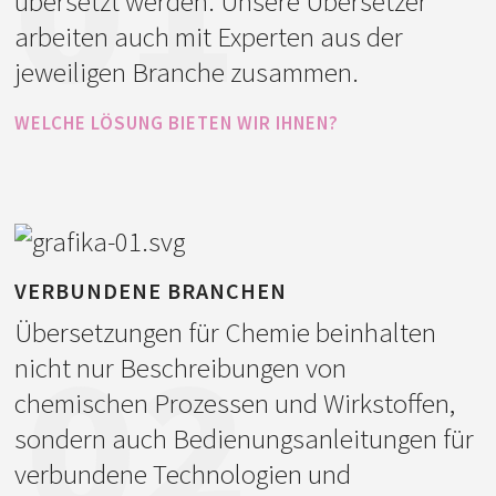
01
übersetzt werden. Unsere Übersetzer
arbeiten auch mit Experten aus der
jeweiligen Branche zusammen.
WELCHE LÖSUNG BIETEN WIR IHNEN?
Die Übersetzer und Korrekturleser
müssen nicht nur mit der
Fachterminologie vertraut sein, sondern
müssen auch die jeweilig geltenden
Standards und Vorschriften befolgen.
VERBUNDENE BRANCHEN
Übersetzungen für Chemie beinhalten
02
Sie können unser Können in diesen
nicht nur Beschreibungen von
Bereichen überprüfen, indem Sie uns
chemischen Prozessen und Wirkstoffen,
einen kurzen ausgewählten Textteil zur
sondern auch Bedienungsanleitungen für
Probeübersetzung zusenden. Dadurch
verbundene Technologien und
werden Sie von unserer Qualität und