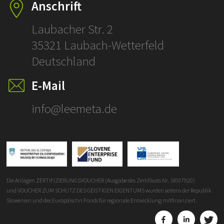
Anschrift
ÜBERSETZUNGE
Laubacher Str. 2
35321 Laubach-Wetterfeld
Deutschland
E-Mail
info@leemeta.de
Die Anlagen ZERTIFIZIERUNGSVOUCHER (Ausgabe des Zertifikats Nr. SI007920)
und VOUCHER ZUM SCHUTZ DES GEISTIGEN EIGENTUMS wurden seitens der Republik
Slowenien und des Europäischn Fonds für regionale Entwicklung mitfinanziert.