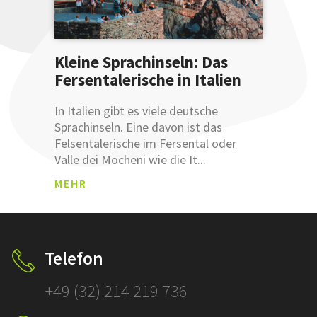
Kleine Sprachinseln: Das
Fersentalerische in Italien
ANM
In Italien gibt es viele deutsche
ELDU
Sprachinseln. Eine davon ist das
NGSB
Felsentalerische im Fersental oder
ESTÄ
Valle dei Mocheni wie die It...
TIGU
Was sind
NG
MEHR
Leemetas
SCHLÜSSEL
ÜBERSETZ
Klicken und
Telefon
prüfen!
+49 (32) 214 219 736
SCHLÜSSELFERT