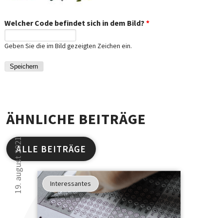
Welcher Code befindet sich in dem Bild?
*
Geben Sie die im Bild gezeigten Zeichen ein.
ÄHNLICHE BEITRÄGE
19. august 2021
ALLE BEITRÄGE
Studien
haben
Interessantes
gezeigt
30 000 Leser kön
...
sich nicht irren.