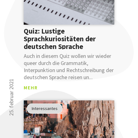
... dass
Sie Ihre
Ausdruckswe
bereits
Quiz: Lustige
mit
Sprachkuriositäten der
einer
deutschen Sprache
Anmeldung
an
Auch in diesem Quiz wollen wir wieder
unsere
queer durch die Grammatik,
sprachlichen
Interpunktion und Rechtschreibung der
Tipps
deutschen Sprache reisen un...
verbessern
25. februar 2021
MEHR
können.
Glauben
Sie uns
Interessantes
nicht?
Testen
Sie uns.