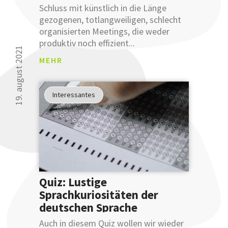
an
Schluss mit künstlich in die Länge
unsere
gezogenen, totlangweiligen, schlecht
sprachlichen
organisierten Meetings, die weder
Tipps
produktiv noch effizient...
verbessern
19. august 2021
MEHR
können.
Glauben
Sie uns
Interessantes
nicht?
Testen
Sie uns.
Quiz: Lustige
Sprachkuriositäten der
deutschen Sprache
ANM
Auch in diesem Quiz wollen wir wieder
ELDU