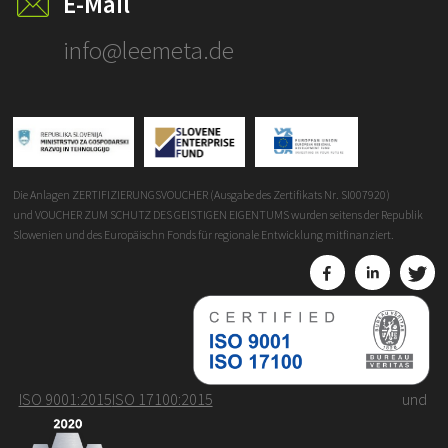
E-Mail
info@leemeta.de
Die Anlagen ZERTIFIZIERUNGSVOUCHER (Ausgabe des Zertifikats Nr. SI007920)
und VOUCHER ZUM SCHUTZ DES GEISTIGEN EIGENTUMS wurden seitens der Republik
Slowenien und des Europäischn Fonds für regionale Entwicklung mitfinanziert.
ISO 9001:2015
ISO 17100:2015
und