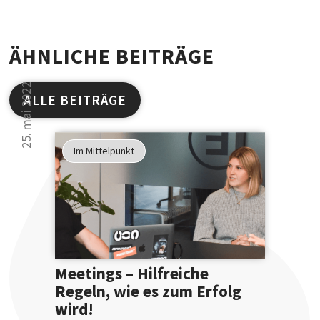
ÄHNLICHE BEITRÄGE
25. mai 2022
ALLE BEITRÄGE
Studien
haben
Im Mittelpunkt
gezeigt
30 000 Leser kön
...
sich nicht irren.
... dass
Sie Ihre
Ausdruckswe
bereits
Meetings – Hilfreiche
mit
Regeln, wie es zum Erfolg
einer
wird!
Anmeldung