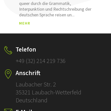
queer durch die Grammatik,
NGSB
Interpunktion und Rechtschreibung der
ESTÄ
deutschen Sprache reisen un...
TIGU
Was sind
NG
MEHR
Leemetas
SCHLÜSSEL
ÜBERSETZ
Klicken und
Telefon
prüfen!
+49 (32) 214 219 736
SCHLÜSSELFERT
Anschrift
ÜBERSETZUNGE
Laubacher Str. 2
35321 Laubach-Wetterfeld
Deutschland