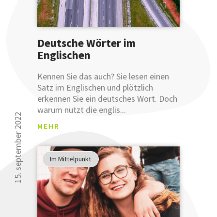
Sie Ihre
Ausdruckswe
bereits
Deutsche Wörter im
mit
einer
Englischen
Anmeldung
an
Kennen Sie das auch? Sie lesen einen
unsere
Satz im Englischen und plötzlich
sprachlichen
erkennen Sie ein deutsches Wort. Doch
Tipps
warum nutzt die englis...
verbessern
15. september 2022
MEHR
können.
Glauben
Sie uns
Im Mittelpunkt
nicht?
Testen
Sie uns.