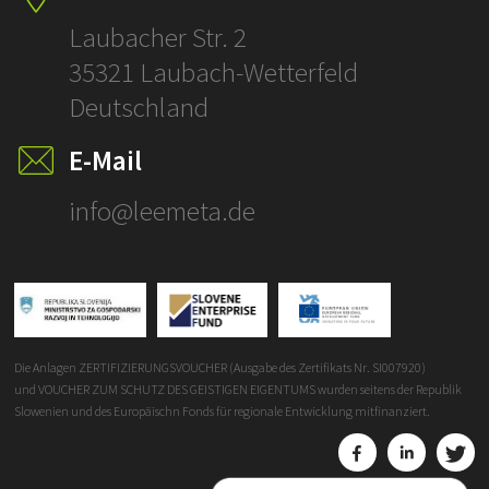
ÜBERSETZUNGE
Laubacher Str. 2
35321 Laubach-Wetterfeld
Deutschland
E-Mail
info@leemeta.de
Die Anlagen ZERTIFIZIERUNGSVOUCHER (Ausgabe des Zertifikats Nr. SI007920)
und VOUCHER ZUM SCHUTZ DES GEISTIGEN EIGENTUMS wurden seitens der Republik
Slowenien und des Europäischn Fonds für regionale Entwicklung mitfinanziert.