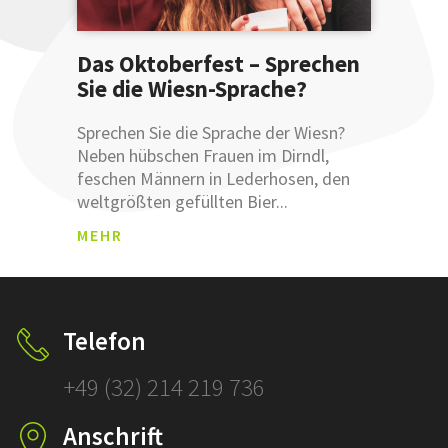
Das Oktoberfest – Sprechen
Sie die Wiesn-Sprache?
ANM
Sprechen Sie die Sprache der Wiesn?
ELDU
Neben hübschen Frauen im Dirndl,
NGSB
feschen Männern in Lederhosen, den
ESTÄ
weltgrößten gefüllten Bier...
TIGU
Was sind
NG
MEHR
Leemetas
SCHLÜSSEL
ÜBERSETZ
Klicken und
Telefon
prüfen!
+49 (32) 214 219 736
SCHLÜSSELFERT
Anschrift