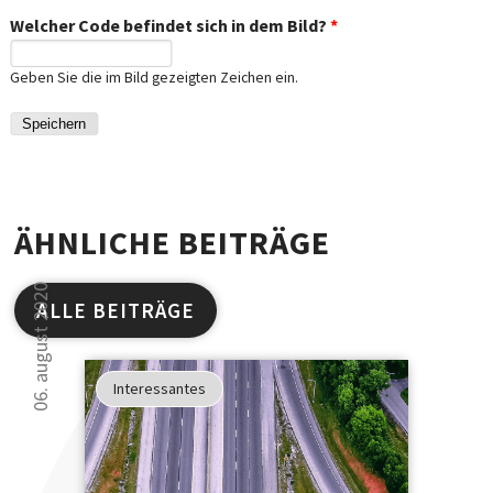
Welcher Code befindet sich in dem Bild?
*
Geben Sie die im Bild gezeigten Zeichen ein.
ÄHNLICHE BEITRÄGE
06. august 2020
ALLE BEITRÄGE
Studien
haben
Interessantes
gezeigt
30 000 Leser kön
...
sich nicht irren.
... dass