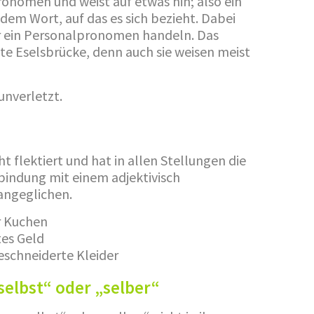
ronomen und weist auf etwas hin; also ein
dem Wort, auf das es sich bezieht. Dabei
er ein Personalpronomen handeln. Das
e Eselsbrücke, denn auch sie weisen meist
unverletzt.
t flektiert und hat in allen Stellungen die
rbindung mit einem adjektivisch
 angeglichen.
r Kuchen
tes Geld
eschneiderte Kleider
elbst“ oder „selber“