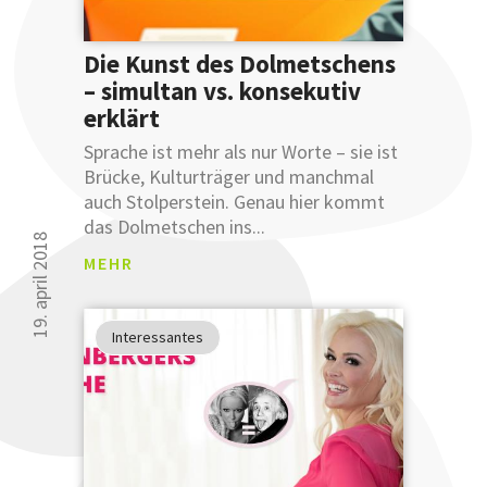
Sie Ihre
Ausdruckswe
bereits
Die Kunst des Dolmetschens
mit
– simultan vs. konsekutiv
einer
erklärt
Anmeldung
an
Sprache ist mehr als nur Worte – sie ist
unsere
Brücke, Kulturträger und manchmal
sprachlichen
auch Stolperstein. Genau hier kommt
Tipps
das Dolmetschen ins...
verbessern
19. april 2018
MEHR
können.
Glauben
Sie uns
Interessantes
nicht?
Testen
Sie uns.