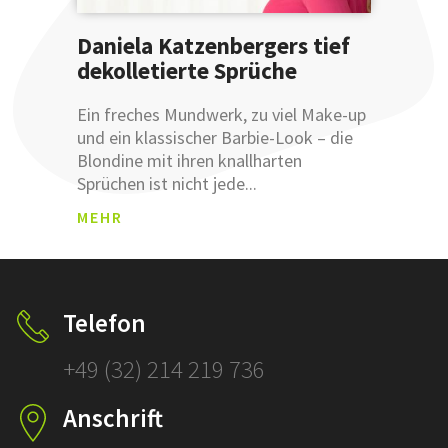
Daniela Katzenbergers tief
dekolletierte Sprüche
ANM
Ein freches Mundwerk, zu viel Make-up
ELDU
und ein klassischer Barbie-Look – die
NGSB
Blondine mit ihren knallharten
ESTÄ
Sprüchen ist nicht jede...
TIGU
Was sind
NG
MEHR
Leemetas
SCHLÜSSEL
ÜBERSETZ
Klicken und
Telefon
prüfen!
+49 (32) 214 219 736
SCHLÜSSELFERT
Anschrift