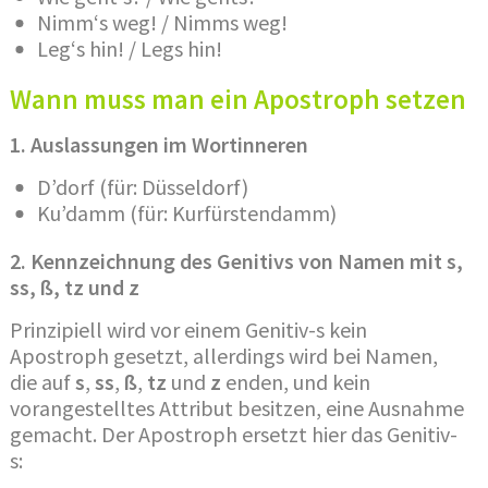
Nimm‘s weg! / Nimms weg!
Leg‘s hin! / Legs hin!
Wann muss man ein Apostroph setzen
1. Auslassungen im Wortinneren
D’dorf (für: Düsseldorf)
Ku’damm (für: Kurfürstendamm)
2. Kennzeichnung des Genitivs von Namen mit s,
ss, ß, tz und z
Prinzipiell wird vor einem Genitiv-s kein
Apostroph gesetzt, allerdings wird bei Namen,
die auf
s
,
ss
,
ß
,
tz
und
z
enden, und kein
vorangestelltes Attribut besitzen, eine Ausnahme
gemacht. Der Apostroph ersetzt hier das Genitiv-
s: