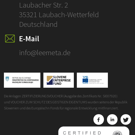
ÜBERSETZUNGE
Laubacher Str. 2
35321 Laubach-Wetterfeld
Deutschland
E-Mail
info@leemeta.de
Die Anlagen ZERTIFIZIERUNGSVOUCHER (Ausgabe des Zertifikats Nr. SI007920)
und VOUCHER ZUM SCHUTZ DES GEISTIGEN EIGENTUMS wurden seitens der Republik
Slowenien und des Europäischn Fonds für regionale Entwicklung mitfinanziert.