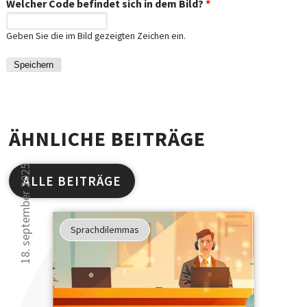
Welcher Code befindet sich in dem Bild?
*
Geben Sie die im Bild gezeigten Zeichen ein.
ÄHNLICHE BEITRÄGE
18. september 2025
ALLE BEITRÄGE
Studien
haben
Sprachdilemmas
gezeigt
30 000 Leser kön
...
sich nicht irren.
... dass