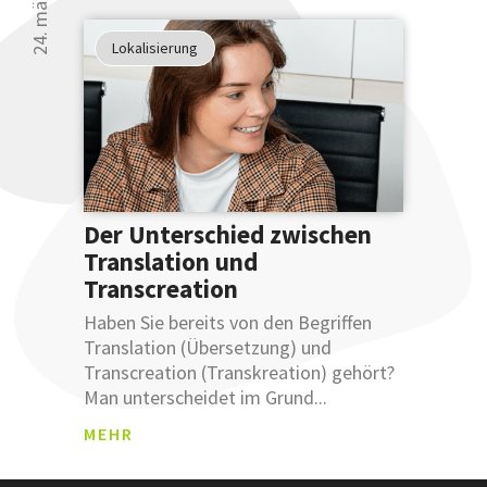
Glauben
Sie uns
Lokalisierung
nicht?
Testen
Sie uns.
Der Unterschied zwischen
Translation und
Transcreation
ANM
Haben Sie bereits von den Begriffen
ELDU
Translation (Übersetzung) und
NGSB
Transcreation (Transkreation) gehört?
ESTÄ
Man unterscheidet im Grund...
TIGU
Was sind
NG
MEHR
Leemetas
SCHLÜSSEL