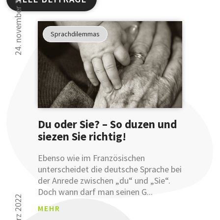
24. november 2022
Studien
haben
Sprachdilemmas
gezeigt
30 000 Leser kön
...
sich nicht irren.
... dass
Sie Ihre
Ausdruckswe
bereits
Du oder Sie? – So duzen und
mit
einer
siezen Sie richtig!
Anmeldung
an
Ebenso wie im Französischen
unsere
unterscheidet die deutsche Sprache bei
sprachlichen
der Anrede zwischen „du“ und „Sie“.
Tipps
Doch wann darf man seinen G...
verbessern
24. märz 2022
MEHR
können.