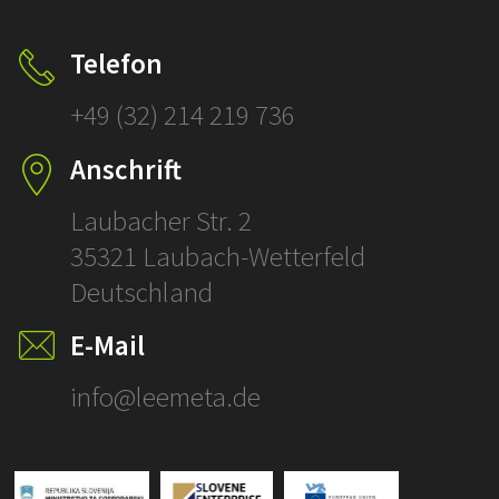
ÜBERSETZ
Klicken und
Telefon
prüfen!
+49 (32) 214 219 736
SCHLÜSSELFERT
Anschrift
ÜBERSETZUNGE
Laubacher Str. 2
35321 Laubach-Wetterfeld
Deutschland
E-Mail
info@leemeta.de