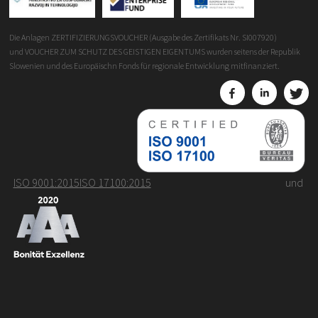
Die Anlagen ZERTIFIZIERUNGSVOUCHER (Ausgabe des Zertifikats Nr. SI007920)
und VOUCHER ZUM SCHUTZ DES GEISTIGEN EIGENTUMS wurden seitens der Republik
Slowenien und des Europäischn Fonds für regionale Entwicklung mitfinanziert.
ISO 9001:2015
ISO 17100:2015
und