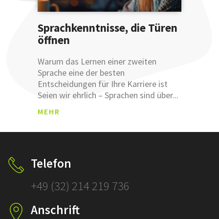
Sprachkenntnisse, die Türen
öffnen
ANM
Warum das Lernen einer zweiten
ELDU
Sprache eine der besten
NGSB
Entscheidungen für Ihre Karriere ist
ESTÄ
Seien wir ehrlich – Sprachen sind über...
TIGU
Was sind
NG
MEHR
Leemetas
SCHLÜSSEL
ÜBERSETZ
Klicken und
Telefon
prüfen!
+49 (32) 214 219 736
SCHLÜSSELFERT
Anschrift