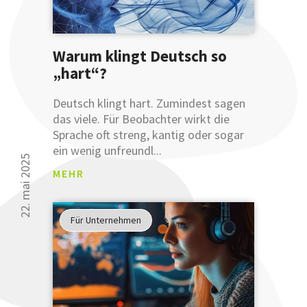
Sie Ihre
Ausdruckswe
bereits
Warum klingt Deutsch so
mit
einer
„hart“?
Anmeldung
an
Deutsch klingt hart. Zumindest sagen
unsere
das viele. Für Beobachter wirkt die
sprachlichen
Sprache oft streng, kantig oder sogar
Tipps
ein wenig unfreundl...
verbessern
22. mai 2025
MEHR
können.
Glauben
Sie uns
Für Unternehmen
nicht?
Testen
Sie uns.