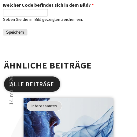
Welcher Code befindet sich in dem Bild?
*
Geben Sie die im Bild gezeigten Zeichen ein.
ÄHNLICHE BEITRÄGE
14. mai 2026
ALLE BEITRÄGE
Studien
haben
Interessantes
gezeigt
30 000 Leser kön
...
sich nicht irren.
... dass