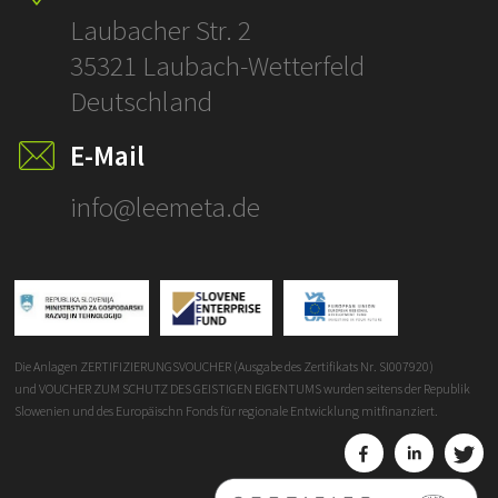
ÜBERSETZUNGE
Laubacher Str. 2
35321 Laubach-Wetterfeld
Deutschland
E-Mail
info@leemeta.de
Die Anlagen ZERTIFIZIERUNGSVOUCHER (Ausgabe des Zertifikats Nr. SI007920)
und VOUCHER ZUM SCHUTZ DES GEISTIGEN EIGENTUMS wurden seitens der Republik
Slowenien und des Europäischn Fonds für regionale Entwicklung mitfinanziert.