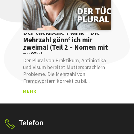
Sie uns.
Der tückische Plural – Die
Mehrzahl gönn‘ ich mir
zweimal (Teil 2 – Nomen mit
Suffix)
ANM
Der Plural von Praktikum, Antibiotika
ELDU
und Visum bereitet Muttersprachlern
NGSB
Probleme. Die Mehrzahl von
ESTÄ
Fremdwörtern korrekt zu bil...
TIGU
Was sind
NG
MEHR
Leemetas
SCHLÜSSEL
ÜBERSETZ
Klicken und
Telefon
prüfen!