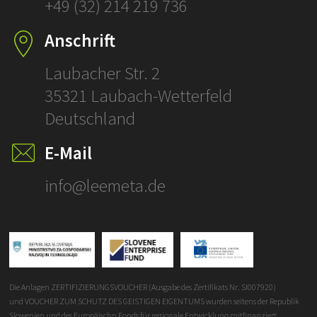
+49 (32) 214 219 736
SCHLÜSSELFERT
Anschrift
ÜBERSETZUNGE
Laubacher Str. 2
35321 Laubach-Wetterfeld
Deutschland
E-Mail
info@leemeta.de
Die Anlagen ZERTIFIZIERUNGSVOUCHER (Ausgabe des Zertifikats Nr. SI007920)
und VOUCHER ZUM SCHUTZ DES GEISTIGEN EIGENTUMS wurden seitens der Republik
Slowenien und des Europäischn Fonds für regionale Entwicklung mitfinanziert.