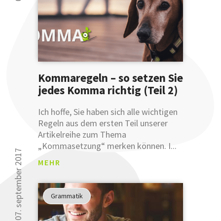
gezeigt
30 000 Leser kön
...
sich nicht irren.
... dass
Sie Ihre
Ausdruckswe
bereits
Kommaregeln – so setzen Sie
mit
einer
jedes Komma richtig (Teil 2)
Anmeldung
an
Ich hoffe, Sie haben sich alle wichtigen
unsere
Regeln aus dem ersten Teil unserer
sprachlichen
Artikelreihe zum Thema
Tipps
„Kommasetzung“ merken können. I...
verbessern
07. september 2017
MEHR
können.
Glauben
Sie uns
Grammatik
nicht?
Testen