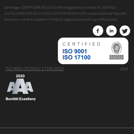
Die Anlagen ZERTIFIZIERUNGSVOUCHER (Ausgabe des Zertifikats Nr. SI007920)
und VOUCHER ZUM SCHUTZ DES GEISTIGEN EIGENTUMS wurden seitens der Republik
Slowenien und des Europäischn Fonds für regionale Entwicklung mitfinanziert.
ISO 9001:2015
ISO 17100:2015
und