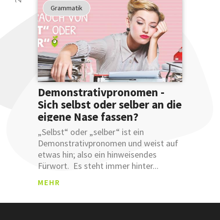
Sie uns
Grammatik
nicht?
Testen
Sie uns.
Demonstrativpronomen -
Sich selbst oder selber an die
eigene Nase fassen?
ANM
„Selbst“ oder „selber“ ist ein
ELDU
Demonstrativpronomen und weist auf
NGSB
etwas hin; also ein hinweisendes
ESTÄ
Fürwort. Es steht immer hinter...
TIGU
Was sind
NG
MEHR
Leemetas
SCHLÜSSEL
ÜBERSETZ