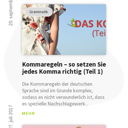
20. september 2018
Studien
haben
Grammatik
gezeigt
30 000 Leser kön
...
sich nicht irren.
... dass
Sie Ihre
Ausdruckswe
bereits
Kommaregeln – so setzen Sie
mit
einer
jedes Komma richtig (Teil 1)
Anmeldung
an
Die Kommaregeln der deutschen
unsere
Sprache sind im Grunde komplex,
sprachlichen
sodass es nicht verwunderlich ist, dass
Tipps
es spezielle Nachschlagewerk...
verbessern
27. juli 2017
MEHR
können.
Glauben