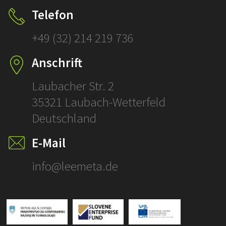
Klicken und
Telefon
prüfen!
+49 (32) 214 219 736
SCHLÜSSELFERT
Anschrift
ÜBERSETZUNGE
Laubacher Str. 2
35321 Laubach-Wetterfeld
Deutschland
E-Mail
info@leemeta.de