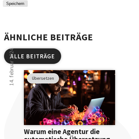
ÄHNLICHE BEITRÄGE
14. februar 2024
ALLE BEITRÄGE
Studien
haben
Übersetzen
gezeigt
30 000 Leser kön
...
sich nicht irren.
... dass
Sie Ihre
Ausdruckswe
bereits
Warum eine Agentur die
mit