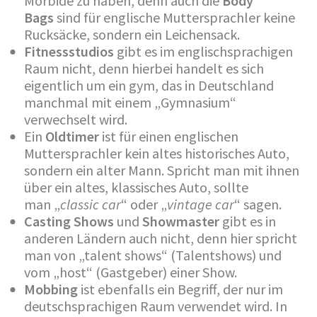
Morbide zu haben, denn auch die
Body
Bags
sind für englische Muttersprachler keine
Rucksäcke, sondern ein Leichensack.
Fitnessstudios
gibt es im englischsprachigen
Raum nicht, denn hierbei handelt es sich
eigentlich um ein gym, das in Deutschland
manchmal mit einem „Gymnasium“
verwechselt wird.
Ein
Oldtimer
ist für einen englischen
Muttersprachler kein altes historisches Auto,
sondern ein alter Mann. Spricht man mit ihnen
über ein altes, klassisches Auto, sollte
man „
classic car
“ oder „
vintage car
“ sagen.
Casting Shows
und
Showmaster
gibt es in
anderen Ländern auch nicht, denn hier spricht
man von „talent shows“ (Talentshows) und
vom „host“ (Gastgeber) einer Show.
Mobbing
ist ebenfalls ein Begriff, der nur im
deutschsprachigen Raum verwendet wird. In