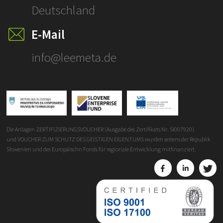
Deutschland
E-Mail
info@leemeta.de
Die Anlagen ZERTIFIZIERUNGSVOUCHER (Ausgabe des Zertifikats Nr. SI007920)
und VOUCHER ZUM SCHUTZ DES GEISTIGEN EIGENTUMS wurden seitens der Republik
Slowenien und des Europäischn Fonds für regionale Entwicklung mitfinanziert.