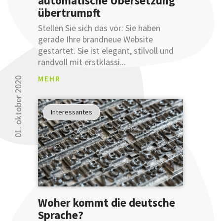
automatische Übersetzung
einer
übertrumpft
Anmeldung
an
Stellen Sie sich das vor: Sie haben
unsere
gerade Ihre brandneue Website
sprachlichen
gestartet. Sie ist elegant, stilvoll und
Tipps
randvoll mit erstklassi...
verbessern
MEHR
können.
01. oktober 2020
Glauben
Sie uns
Interessantes
nicht?
Testen
Sie uns.
Woher kommt die deutsche
Sprache?