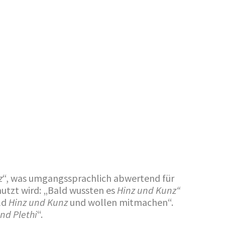
z
“, was umgangssprachlich abwertend für
nutzt wird: „Bald wussten es
Hinz und Kunz“
ld
Hinz und Kunz
und wollen mitmachen“.
und Plethi
“.