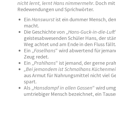
nicht lernt, lernt Hans nimmermehr
. Doch mi
Redewendungen und Sprichwörter.
Ein
Hanswurst
ist ein dummer Mensch, den 
macht.
Die Geschichte von „
Hans-Guck-in-die-Luft
geistesabwesenden Schüler Hans, der stän
Weg achtet und am Ende in den Fluss fällt
Ein „
Faselhans
“ wird abwertend für jemand
Zeug redet.
Ein „
Prahlhans
“ ist jemand, der gerne prah
„Bei jemandem ist Schmalhans Küchenmei
aus Armut für Nahrungsmittel nicht viel G
spart.
Als „
Hansdampf in allen Gassen
“ wird umga
umtriebiger Mensch bezeichnet, ein Tausen