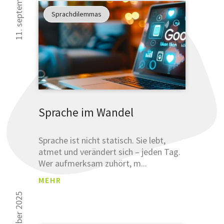
11. september 2025
an
Sprachdilemmas
unsere
sprachlich
Tipps
verbessern
können.
Glauben
Sie uns
nicht?
Sprache im Wandel
Testen
Sie uns.
Sprache ist nicht statisch. Sie lebt,
atmet und verändert sich – jeden Tag.
Wer aufmerksam zuhört, m...
MEHR
ANM
ELDU