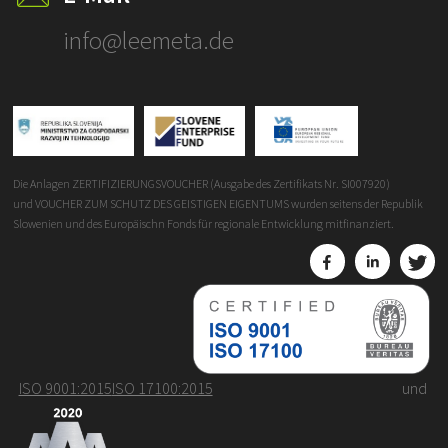
info@leemeta.de
Die Anlagen ZERTIFIZIERUNGSVOUCHER (Ausgabe des Zertifikats Nr. SI007920)
und VOUCHER ZUM SCHUTZ DES GEISTIGEN EIGENTUMS wurden seitens der Republik
Slowenien und des Europäischn Fonds für regionale Entwicklung mitfinanziert.
ISO 9001:2015
ISO 17100:2015
und