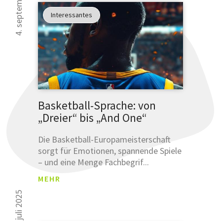
4. september 2025
NGSB
Interessantes
ESTÄ
TIGU
Was sind
NG
Leemetas
SCHLÜSSE
ÜBERSET
Klicken und
Basketball-Sprache: von
prüfen!
„Dreier“ bis „And One“
SCHLÜSSELFER
Die Basketball-Europameisterschaft
sorgt für Emotionen, spannende Spiele
ÜBERSETZUNG
– und eine Menge Fachbegrif...
MEHR
17. juli 2025