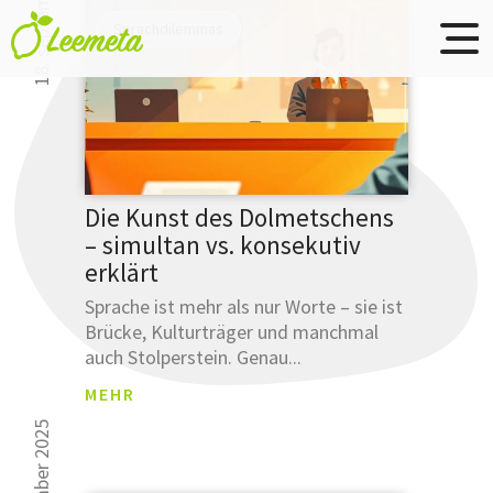
18. september 2025
Übersetzungsbüro
Skip to main content
Sprachdilemmas
Leemeta
Studien
Die Kunst des Dolmetschens
haben
– simultan vs. konsekutiv
gezeigt
erklärt
30 000 Leser k
...
sich nicht irre
Sprache ist mehr als nur Worte – sie ist
Brücke, Kulturträger und manchmal
... dass
auch Stolperstein. Genau...
Sie Ihre
Ausdrucksw
MEHR
bereits
mit
einer
Anmeldun