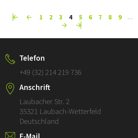
Pages
1
2
3
4
5
6
7
8
9
…
Telefon
+49 (32) 214 219 736
Anschrift
Laubacher Str. 2
35321 Laubach-Wetterfeld
Deutschland
E-Mail