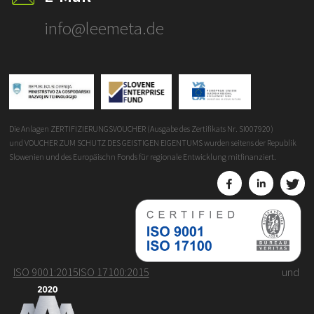
info@leemeta.de
Die Anlagen ZERTIFIZIERUNGSVOUCHER (Ausgabe des Zertifikats Nr. SI007920)
und VOUCHER ZUM SCHUTZ DES GEISTIGEN EIGENTUMS wurden seitens der Republik
Slowenien und des Europäischn Fonds für regionale Entwicklung mitfinanziert.
ISO 9001:2015
ISO 17100:2015
und