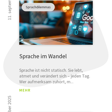
11. september 2025
an
Sprachdilemmas
unsere
sprachlich
Tipps
verbessern
können.
Glauben
Sie uns
nicht?
Sprache im Wandel
Testen
Sie uns.
Sprache ist nicht statisch. Sie lebt,
atmet und verändert sich – jeden Tag.
Wer aufmerksam zuhört, m...
MEHR
ANM
ELDU