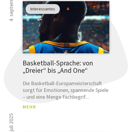
4. september 2025
NGSB
Interessantes
ESTÄ
TIGU
Was sind
NG
Leemetas
SCHLÜSSE
ÜBERSET
Klicken und
Basketball-Sprache: von
prüfen!
„Dreier“ bis „And One“
SCHLÜSSELFER
Die Basketball-Europameisterschaft
sorgt für Emotionen, spannende Spiele
ÜBERSETZUNG
– und eine Menge Fachbegrif...
MEHR
17. juli 2025