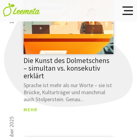
18. september 2025
Übersetzungsbüro
Skip to main content
Sprachdilemmas
Leemeta
Studien
Die Kunst des Dolmetschens
haben
– simultan vs. konsekutiv
gezeigt
erklärt
30 000 Leser k
...
sich nicht irre
Sprache ist mehr als nur Worte – sie ist
Brücke, Kulturträger und manchmal
... dass
auch Stolperstein. Genau...
Sie Ihre
Ausdrucksw
MEHR
bereits
mit
einer
Anmeldun