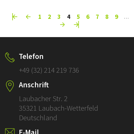
Pages
1
2
3
4
5
6
7
8
9
…
Telefon
+49 (32) 214 219 736
Anschrift
Laubacher Str. 2
35321 Laubach-Wetterfeld
Deutschland
E-Mail