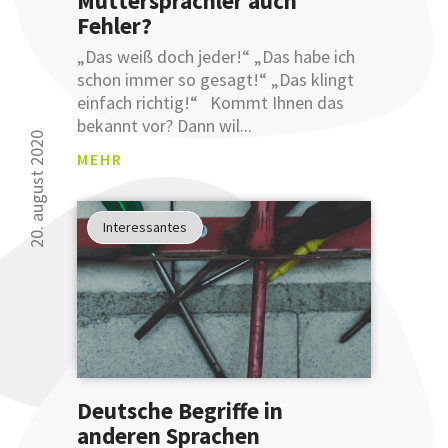
einer
Fehler?
Anmeldung
an
„Das weiß doch jeder!“ „Das habe ich
unsere
schon immer so gesagt!“ „Das klingt
sprachlichen
einfach richtig!“ Kommt Ihnen das
Tipps
bekannt vor? Dann wil...
verbessern
20. august 2020
MEHR
können.
Glauben
Sie uns
Interessantes
nicht?
Testen
Sie uns.
Deutsche Begriffe in
anderen Sprachen