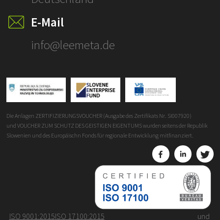
E-Mail
info@leemeta.de
Die Anlagen ZERTIFIZIERUNGSVOUCHER (Ausgabe des Zertifikats Nr. SI007920)
und VOUCHER ZUM SCHUTZ DES GEISTIGEN EIGENTUMS wurden seitens der Republik
Slowenien und des Europäischn Fonds für regionale Entwicklung mitfinanziert.
ISO 9001:2015
ISO 17100:2015
und