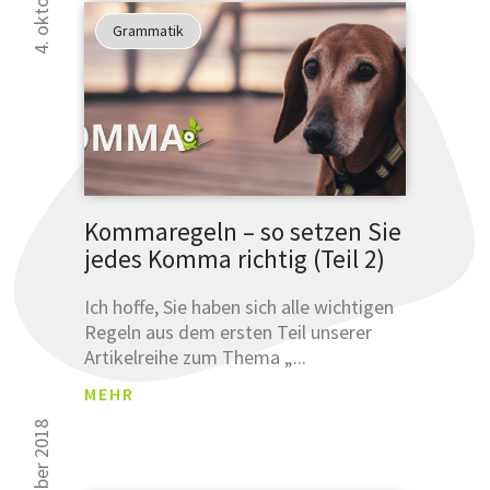
an
Grammatik
unsere
sprachlich
Tipps
verbessern
können.
Glauben
Sie uns
nicht?
Kommaregeln – so setzen Sie
Testen
jedes Komma richtig (Teil 2)
Sie uns.
Ich hoffe, Sie haben sich alle wichtigen
Regeln aus dem ersten Teil unserer
Artikelreihe zum Thema „...
MEHR
ANM
ELDU