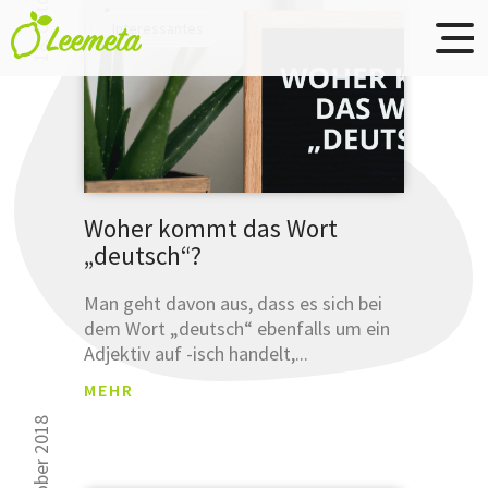
Übersetzungsbüro
Skip to main content
Interessantes
Leemeta
Studien
haben
Woher kommt das Wort
„deutsch“?
gezeigt
30 000 Leser k
...
sich nicht irre
Man geht davon aus, dass es sich bei
dem Wort „deutsch“ ebenfalls um ein
... dass
Adjektiv auf -isch handelt,...
Sie Ihre
Ausdrucksw
MEHR
bereits
mit
4. oktober 2018
einer
Anmeldun