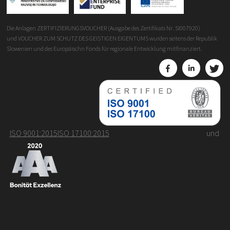
Die Anlagen ZERTIFIZIERUNGSVOUCHER (Ausgabe des Zertifikats Nr. SI007920)
und VOUCHER ZUM SCHUTZ DES GEISTIGEN EIGENTUMS wurden seitens der Republik
Slowenien und des Europäischn Fonds für regionale Entwicklung mitfinanziert.
ISO 9001:2015
ISO 17100:2015
und