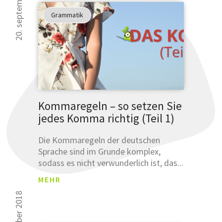
20. september 2018
NGSB
Grammatik
ESTÄ
TIGU
Was sind
NG
Leemetas
SCHLÜSSE
ÜBERSET
Klicken und
Kommaregeln – so setzen Sie
prüfen!
jedes Komma richtig (Teil 1)
SCHLÜSSELFER
Die Kommaregeln der deutschen
Sprache sind im Grunde komplex,
ÜBERSETZUNG
sodass es nicht verwunderlich ist, das...
MEHR