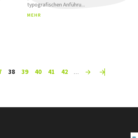
typografischen Anführu...
MEHR
7
38
39
40
41
42
…