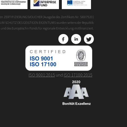
gen ZERTIFIZIERUNGSVOUCHER (Ausgabe des Zertifikats Nr. SI007920)
M SCHUTZ DES GEISTIGEN EIGENTUMS wurden seitens der Republik
und des Europäischn Fonds für regionale Entwicklung mitfinanziert.
ISO 9001:2015
und
ISO 17100:2015