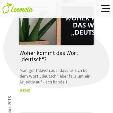
Übersetzungsbüro
Skip to main content
Interessantes
Leemeta
Studien
haben
Woher kommt das Wort
„deutsch“?
gezeigt
30 000 Leser k
...
sich nicht irre
Man geht davon aus, dass es sich bei
dem Wort „deutsch“ ebenfalls um ein
... dass
Adjektiv auf -isch handelt,...
Sie Ihre
Ausdrucksw
MEHR
bereits
mit
4. oktober 2018
einer
Anmeldun