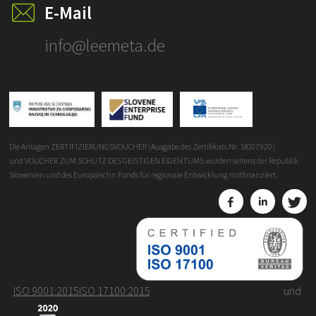
E-Mail
info@leemeta.de
Die Anlagen ZERTIFIZIERUNGSVOUCHER (Ausgabe des Zertifikats Nr. SI007920)
und VOUCHER ZUM SCHUTZ DES GEISTIGEN EIGENTUMS wurden seitens der Republik
Slowenien und des Europäischn Fonds für regionale Entwicklung mitfinanziert.
ISO 9001:2015
ISO 17100:2015
und