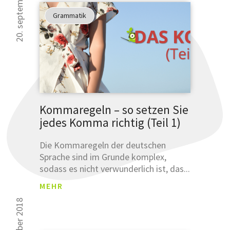
20. september 2018
NGSB
Grammatik
ESTÄ
TIGU
Was sind
NG
Leemetas
SCHLÜSSE
ÜBERSET
Klicken und
Kommaregeln – so setzen Sie
prüfen!
jedes Komma richtig (Teil 1)
SCHLÜSSELFER
Die Kommaregeln der deutschen
Sprache sind im Grunde komplex,
ÜBERSETZUNG
sodass es nicht verwunderlich ist, das...
MEHR