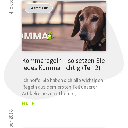
an
Grammatik
unsere
sprachlich
Tipps
verbessern
können.
Glauben
Sie uns
nicht?
Kommaregeln – so setzen Sie
Testen
jedes Komma richtig (Teil 2)
Sie uns.
Ich hoffe, Sie haben sich alle wichtigen
Regeln aus dem ersten Teil unserer
Artikelreihe zum Thema „...
MEHR
ANM
ELDU