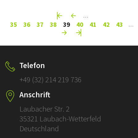
Pages
…
35
36
37
38
39
40
41
42
43
…
Telefon
+49 (32) 214 219 736
Anschrift
Laubacher Str. 2
35321 Laubach-Wetterfeld
Deutschland