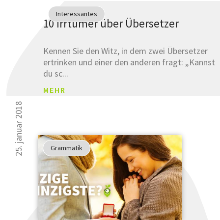
an
Interessantes
unsere
10 Irrtümer über Übersetzer
sprachlich
Tipps
verbessern
Kennen Sie den Witz, in dem zwei Übersetzer
können.
ertrinken und einer den anderen fragt: „Kannst
du sc...
Glauben
Sie uns
MEHR
nicht?
25. januar 2018
Testen
Sie uns.
Grammatik
ANM
ELDU