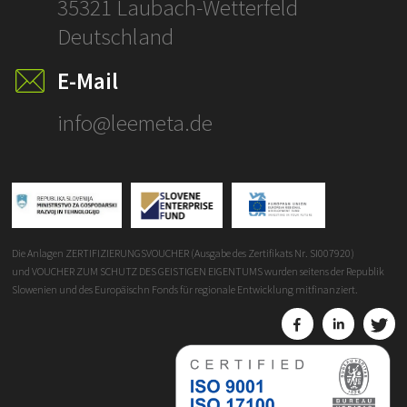
35321 Laubach-Wetterfeld
Deutschland
E-Mail
info@leemeta.de
Die Anlagen ZERTIFIZIERUNGSVOUCHER (Ausgabe des Zertifikats Nr. SI007920)
und VOUCHER ZUM SCHUTZ DES GEISTIGEN EIGENTUMS wurden seitens der Republik
Slowenien und des Europäischn Fonds für regionale Entwicklung mitfinanziert.