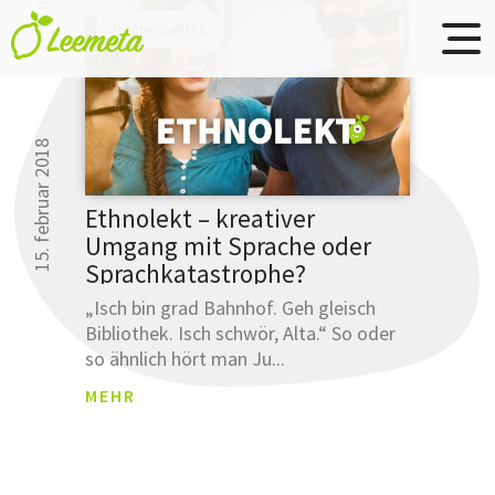
Übersetzungsbüro
Skip to main content
Interessantes
Leemeta
15. februar 2018
Studien
Ethnolekt – kreativer
haben
Umgang mit Sprache oder
gezeigt
Sprachkatastrophe?
30 000 Leser k
...
sich nicht irre
„Isch bin grad Bahnhof. Geh gleisch
Bibliothek. Isch schwör, Alta.“ So oder
... dass
so ähnlich hört man Ju...
Sie Ihre
Ausdrucksw
MEHR
bereits
mit
einer
Anmeldun