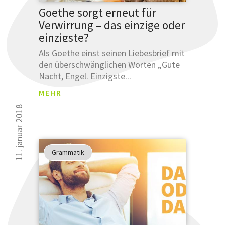
NGSB
Goethe sorgt erneut für
ESTÄ
Verwirrung – das einzige oder
TIGU
einzigste?
Was sind
NG
Leemetas
Als Goethe einst seinen Liebesbrief mit
SCHLÜSSE
den überschwänglichen Worten „Gute
ÜBERSET
Nacht, Engel. Einzigste...
MEHR
Klicken und
prüfen!
11. januar 2018
SCHLÜSSELFER
Grammatik
ÜBERSETZUNG