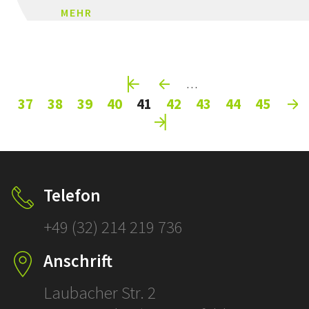
MEHR
Pages
…
37
38
39
40
41
42
43
44
45
Telefon
+49 (32) 214 219 736
Anschrift
Laubacher Str. 2